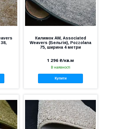
eavers
Килимок AW, Аssociated
 38,
Weavers (Бельгія), Pozzolana
75, ширина 4 метри
1 296 ₴/кв.м
В наявності
Купити