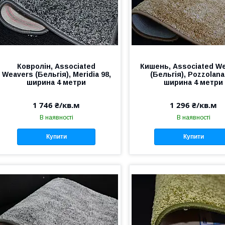
Ковролін, Аssociated
Кишень, Аssociated W
Weavers (Бельгія), Meridia 98,
(Бельгія), Pozzolana
ширина 4 метри
ширина 4 метри
1 746 ₴/кв.м
1 296 ₴/кв.м
В наявності
В наявності
Купити
Купити