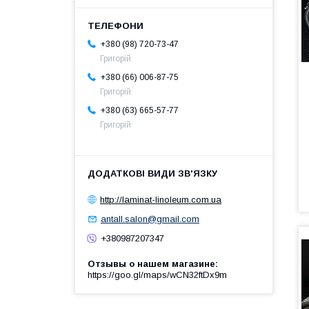
+380 (98) 720-73-47
Григорій
+380 (66) 006-87-75
Григорій
+380 (63) 665-57-77
Григорій
http://laminat-linoleum.com.ua
antall.salon@gmail.com
+380987207347
Отзывы о нашем магазине
https://goo.gl/maps/wCN32ftDx9m