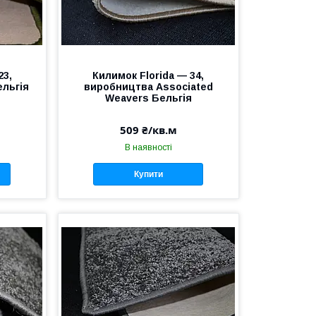
23,
Килимок Florida — 34,
ельгія
виробництва Аssociated
Weavers Бельгія
509 ₴/кв.м
В наявності
Купити