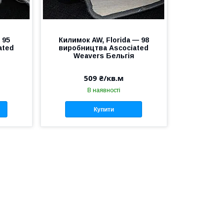
 95
Килимок AW, Florida — 98
ated
виробництва Аscociated
Weavers Бельгія
509 ₴/кв.м
В наявності
Купити