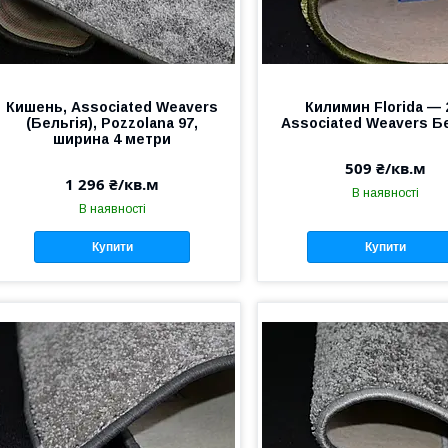
Кишень, Аssociated Weavers
Килимин Florida — 
(Бельгія), Pozzolana 97,
Аssociated Weavers Б
ширина 4 метри
509 ₴/кв.м
1 296 ₴/кв.м
В наявності
В наявності
Купити
Купити