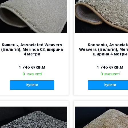
Кишень, Аssociated Weavers
Ковролін, Аssociat
(Бельгія), Merinda 02, ширина
Weavers (Бельгія), Meri
4 метри
ширина 4 метри
1 746 ₴/кв.м
1 746 ₴/кв.м
В наявності
В наявності
Купити
Купити