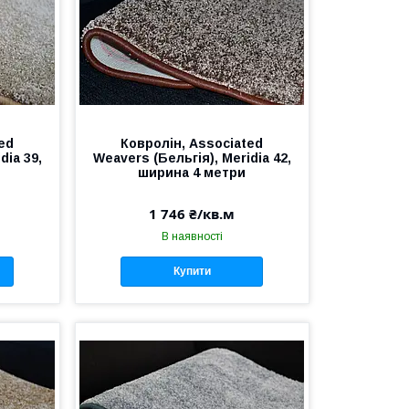
ed
Ковролін, Аssociated
dia 39,
Weavers (Бельгія), Meridia 42,
ширина 4 метри
1 746 ₴/кв.м
В наявності
Купити