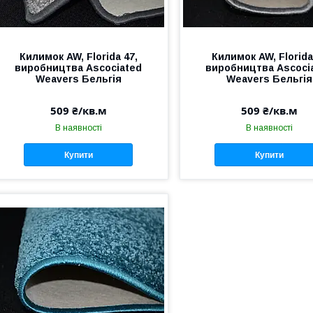
Килимок AW, Florida 47,
Килимок AW, Florida
виробництва Аscociated
виробництва Аscoci
Weavers Бельгія
Weavers Бельгія
509 ₴/кв.м
509 ₴/кв.м
В наявності
В наявності
Купити
Купити