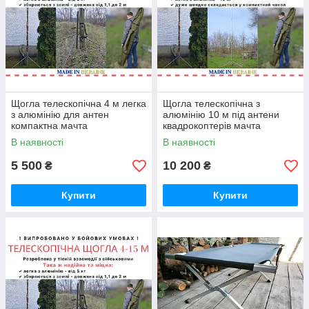
Щогла телескопічна 4 м легка
Щогла телескопічна з
з алюмінію для антен
алюмінію 10 м під антени
компактна мачта
квадрокоптерів мачта
В наявності
В наявності
5 500
10 200
₴
₴
Купити
Купити