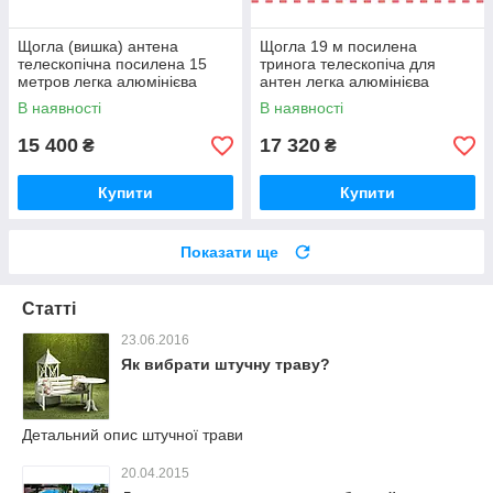
Щогла (вишка) антена
Щогла 19 м посилена
телескопічна посилена 15
тринога телескопіча для
метров легка алюмінієва
антен легка алюмінієва
мачта
мачта
В наявності
В наявності
15 400
17 320
₴
₴
Купити
Купити
Показати ще
Статті
23.06.2016
Як вибрати штучну траву?
Детальний опис штучної трави
20.04.2015