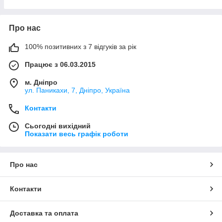
+38 (066) 006 87 75
Григорій, Валерій
Про нас
Штучна трава JUTAgrass
100% позитивних з 7 відгуків за рік
(спортивна трава, декоративний газон)
Працює з 06.03.2015
+38 (067) 293 68 93 (Viber)
https://jutagrass.com.ua/
м. Дніпро
ул. Паникахи, 7, Дніпро, Україна
decor.jutagrass@gmail.com
Анастасія
Контакти
Металоконструкції
Сьогодні вихідний
Показати весь графік роботи
(двері, ангори, огорожі, навіси, сходи)
+38 (067) 919 47 29
Про нас
+38 (095) 487 11 81
Євген
Контакти
Доставка та оплата