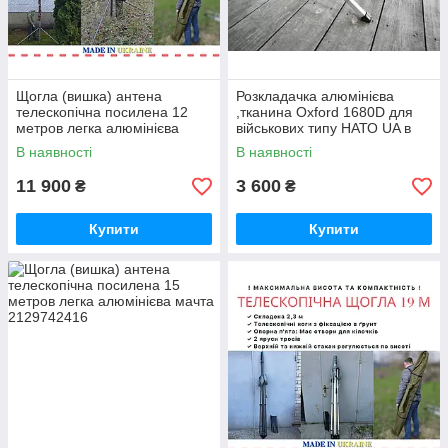
Щогла (вишка) антена
Розкладачка алюмінієва
телескопічна посилена 12
,тканина Oxford 1680D для
метров легка алюмінієва
військових типу НАТО UA в
мачта
чохлі
В наявності
В наявності
11 900
3 600
₴
₴
Купити
Купити