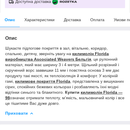
Доступна доставка
Опис
Характеристики
Доставка
Оплата
Умови п
Опис
Шукаєте підлогове покриття в зал, вітальню, коридор,
спальню, дитячу, зверніть увагу на
килимолін Florida
виробництва Аscociated Weavers Бельгія
, це рулонний
матеріал, який має ширину 3 і 4 метри. Щільний розрізний і
скручений ворс заввишки 11 мм і повстяна основа 3 мм дає
продукту такі якості, як теплоізоляція й комфорт. У колірній
гамі,
килимове покриття Florida
, представлена у вишуканих
сірих, спокійних бежевих кольорах і розбавляють їхні модні
відтінки синього та блакитного.
Купити
килимолін Florida —
98
означає отримати теплоту, м'якість, мальовничий колір і все
це тішитиме Вас дуже довго.
Приховати