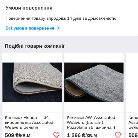
Умови повернення
Повернення товару впродовж 14 днів за домовленістю
Всі умови повернення
Подібні товари компанії
Килимок Florida — 34,
Килимок AW, Аssociated
Кили
виробництва Аssociated
Weavers (Бельгія),
Аsso
Weavers Бельгія
Pozzolana 75, ширина 4
Бель
метри
509
1 296
509
₴/кв.м
₴/кв.м