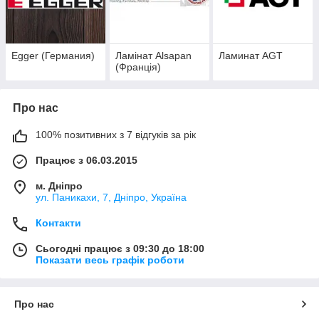
Ламінат
– це улюблене всіма архітекторами і дизайнерами
підлогове покриття. Завдяки широкому асортименту продукції
та якісним характеристикам, а також величезному вибору
колірного рішення, покриття використовують
для офісів, для
гостинець, для салонів, для магазинів, для квартир,
Egger (Германия)
Ламінат Alsapan
Ламинат AGT
(Франція)
будинків, для дач.
Сучасні технології дозволяють
передавати текстури дерева, каменю, що допоможе
вирішити будь-які завдання, пов'язані з дизайном підлоги в
Про нас
різних приміщеннях.
100% позитивних з 7 відгуків за рік
Працює з 06.03.2015
м. Дніпро
ул. Паникахи, 7, Дніпро, Україна
Контакти
Сьогодні працює з 09:30 до 18:00
Показати весь графік роботи
Про нас