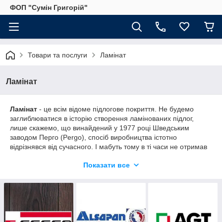
ФОП "Сумін Григорій"
Товари та послуги
Ламінат
Ламінат
Ламінат
- це всім відоме підлогове покриття. Не будемо
заглиблюватися в історію створення ламінованих підлог,
лише скажемо, що винайдений у 1977 році Шведським
заводом Перго (Pergo), спосіб виробництва істотно
відрізнявся від сучасного. І мабуть тому в ті часи не отримав
широкого розповсюдження. Через 10 років фірма Хорнитекс
Показати все
розробила абсолютно нову конструкцію ламінату, яку в наш
час застосовують такі бренди, як
Таркетт, Классен, Балтер,
Квік Степ, Перго, Вітекс, Кронопол, Кроноспан, Еггер,
Парадор, Кроно оридженал, Кронотекс, Кроностар,
Кроносвиз, Бери флор, а так само Український
Коростенський завод МДФ.