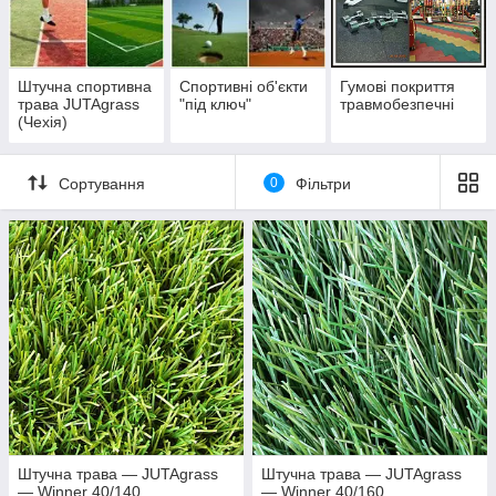
Штучна спортивна
Спортивні об'єкти
Гумові покриття
трава JUTAgrass
"під ключ"
травмобезпечні
(Чехія)
Сортування
0
Фільтри
Штучна трава — JUTAgrass
Штучна трава — JUTAgrass
— Winner 40/140
— Winner 40/160