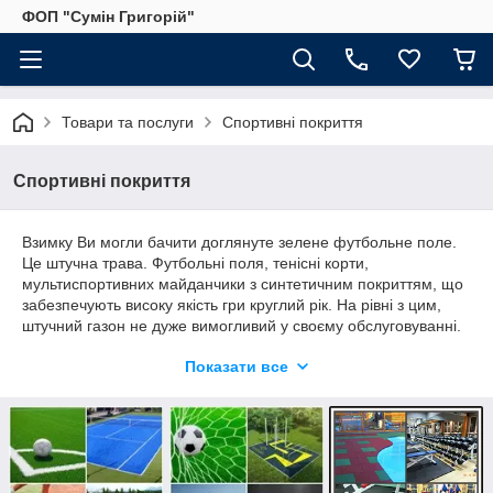
ФОП "Сумін Григорій"
Товари та послуги
Спортивні покриття
Спортивні покриття
Взимку Ви могли бачити доглянуте зелене футбольне поле.
Це штучна трава. Футбольні поля, тенісні корти,
мультиспортивних майданчики з синтетичним покриттям, що
забезпечують високу якість гри круглий рік. На рівні з цим,
штучний газон не дуже вимогливий у своєму обслуговуванні.
Штучна трава, при використанні в міських умовах,дозволяє
Показати все
зробити футбол, волейбол, теніс, регбі та хокей на траві
доступними для міських жителів.