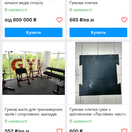
кількох видів спорту
Гумова плитка
В наявності
В наявності
800 000
685
від
₴
₴/кв.м
Купити
Купити
Гумові мати для тренажерних
Гумова плитка гуми з
залів і спортивних закладів
кріпленням «Ластівчин хвіст».
В наявності
В наявності
552
600
₴/кв.м
₴