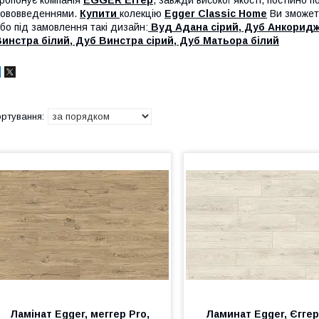
ропонує компанія
EGGER Еггер
, завжди високої якості, постійно
ововведеннями.
Купити
колекцію
Egger Classic Home
Ви зможете
бо під замовлення такі дизайн:
Вуд Адана сірий, Дуб Анкоридж 
инстра білий, Дуб Винстра сірий, Дуб Матьора білий
Ламінат Egger, меггер Pro,
Ламинат Egger, Єггер