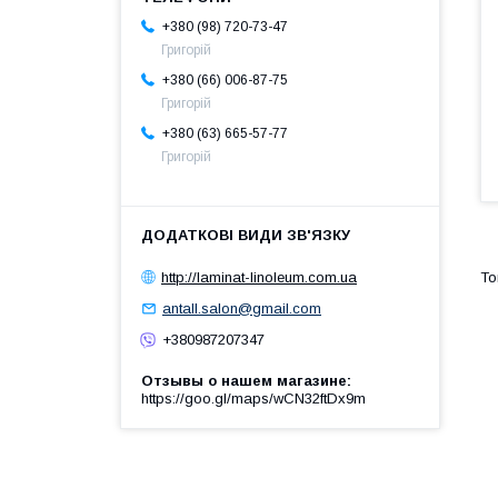
+380 (98) 720-73-47
Григорій
+380 (66) 006-87-75
Григорій
+380 (63) 665-57-77
Григорій
http://laminat-linoleum.com.ua
antall.salon@gmail.com
+380987207347
Отзывы о нашем магазине
https://goo.gl/maps/wCN32ftDx9m