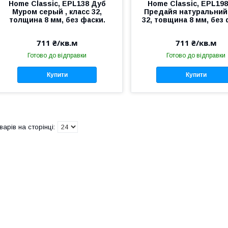
Home Classic, EPL138 Дуб
Home Classic, EPL19
Муром серый , класс 32,
Предайя натуральний,
толщина 8 мм, без фаски.
32, товщина 8 мм, без 
711 ₴/кв.м
711 ₴/кв.м
Готово до відправки
Готово до відправки
Купити
Купити