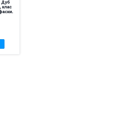
8 Дуб
 клас
фаски.