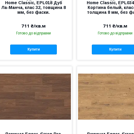
Home Classic, EPL018 Дуб
Home Classic, EPL03
Ла-Манча, клас 32, товщина 8
Кортина белый, класс
мм, без фаски.
толщина 8 мм, без ф
711 ₴/кв.м
711 ₴/кв.м
Готово до відправки
Готово до відправки
Купити
Купити
Ламинат Egger, Єггер Pro,
Ламинат Egger, Єггер