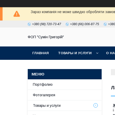
Зараз компанія не може швидко обробляти замовл
+380 (98) 720-73-47
+380 (66) 006-87-75
+380
ФОП "Сумін Григорій"
ГЛАВНАЯ
ТОВАРЫ И УСЛУГИ
О Н
Портфолио
Л
Фотогалерея
Товары и услуги
і