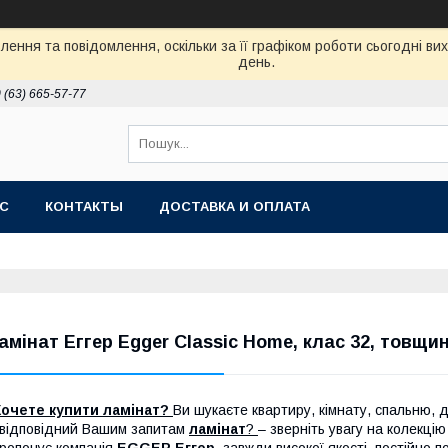
ення та повідомлення, оскільки за її графіком роботи сьогодні в
день.
 (63) 665-57-77
АС
КОНТАКТЫ
ДОСТАВКА И ОПЛАТА
амінат Еггер Egger Classic Home, клас 32, товщин
Хочете купити
ламінат
?
Ви шукаєте квартиру, кімнату, спальню, 
 відповідний Вашим запитам
ламінат
?
– зверніть увагу на колекці