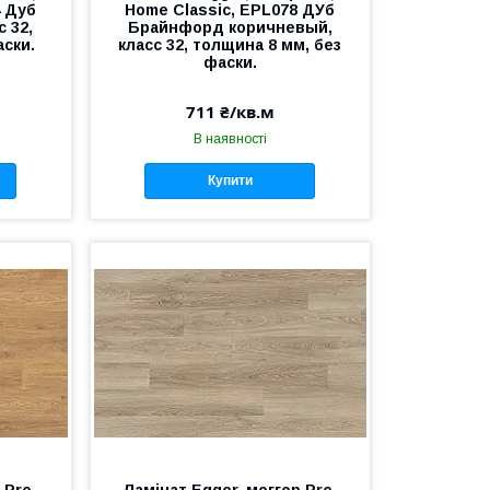
4 Дуб
Home Classic, EPL078 ДУб
 32,
Брайнфорд коричневый,
аски.
класс 32, толщина 8 мм, без
фаски.
711 ₴/кв.м
В наявності
Купити
 Pro,
Ламінат Egger, меггер Pro,