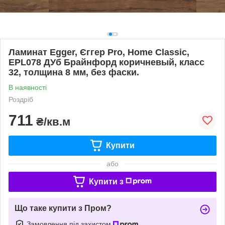
Ламинат Egger, Єггер Pro, Home Classic,
EPL078 ДУб Брайнфорд коричневый, класс
32, толщина 8 мм, без фаски.
В наявності
Роздріб
711
₴/кв.м
Купити
або
Купити з
Що таке купити з Пром?
Замовлення під захистом