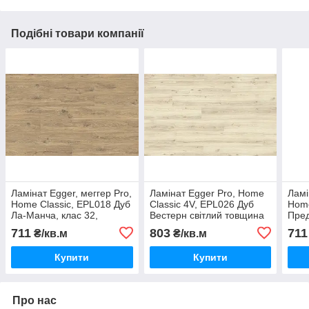
Подібні товари компанії
Ламінат Egger, меггер Pro,
Ламінат Egger Pro, Home
Ламі
Home Classic, EPL018 Дуб
Classic 4V, EPL026 Дуб
Home
Ла-Манча, клас 32,
Вестерн світлий товщина
Пред
товщина 8 мм, без фаски.
8 мм, клас 33
клас
711
803
711
₴/кв.м
₴/кв.м
без 
Купити
Купити
Про нас