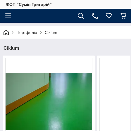
ФОП "Сумін Григорій"
Портфоліо
Ciklum
Ciklum