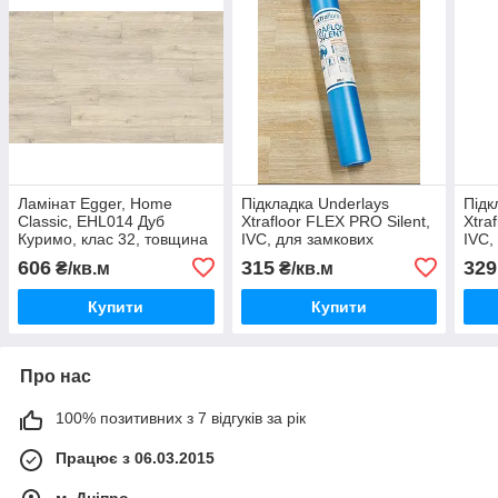
Ламінат Egger, Home
Підкладка Underlays
Підк
Classic, EHL014 Дуб
Xtrafloor FLEX PRO Silent,
Xtra
Куримо, клас 32, товщина
IVC, для замкових
IVC,
8 мм, 4V-фаска,
вінілових плиток, товщина
віні
606
315
329
₴/кв.м
₴/кв.м
Німеччина
1,1 мм
1,5 
Купити
Купити
Про нас
100% позитивних з 7 відгуків за рік
Працює з 06.03.2015
м. Дніпро