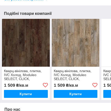
Подібні товари компанії
Кварц-вінілова, плитка,
Кварц-вінілова, плитка,
Квар
IVC Холод, Moduleo
IVC Холод, Moduleo
IVC 
SELECT, CLICK,
SELECT, CLICK,
SELE
COUNTRY OAK, 24892,
COUNTRY OAK, 24958,
MAR
1 509
1 509
1 5
₴/кв.м
₴/кв.м
товщина 4,5 мм, замковий
товщина 4,5 мм, замковий
2485
замк
Купити
Купити
Про нас