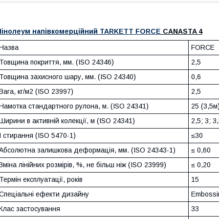
Лінолеум напівкомерційний TARKETT FORCE
CANASTA 4
Назва
FORCE
Товщина покриття, мм. (ISO 24346)
2,5
Товщина захисного шару, мм. (ISO 24340)
0,6
Вага, кг/м2 (ISO 23997)
2,5
Намотка стандартного рулона, м. (ISO 24341)
25 (3,5м)
Ширини в активній колекції, м (ISO 24341)
2,5; 3; 3
І стирання (ISO 5470-1)
≤30
Абсолютна залишкова деформація, мм. (ISO 24343-1)
≤ 0,60
Зміна лінійних розмірів, %, не більш ніж (ISO 23999)
≤ 0,20
Термін експлуатації, років
15
Спеціальні ефекти дизайну
Embossi
Клас застосування
33