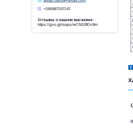
antall.salon@gmail.com
+380987207347
Отзывы о нашем магазине
https://goo.gl/maps/wCN32ftDx9m
Х
В