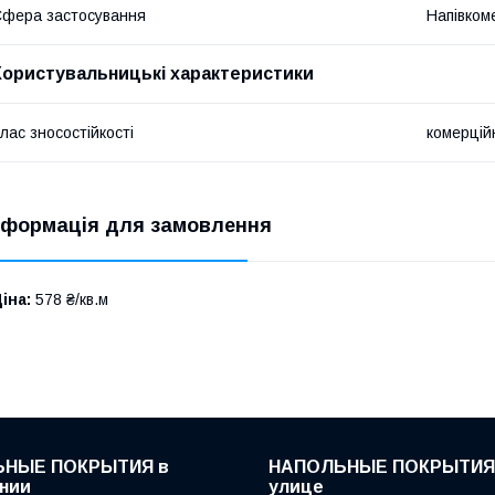
фера застосування
Напівком
Користувальницькі характеристики
лас зносостійкості
комерцій
нформація для замовлення
іна:
578 ₴/кв.м
НЫЕ ПОКРЫТИЯ в
НАПОЛЬНЫЕ ПОКРЫТИЯ
нии
улице