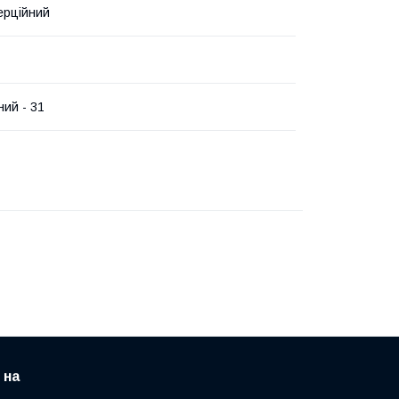
ерційний
ний - 31
 на