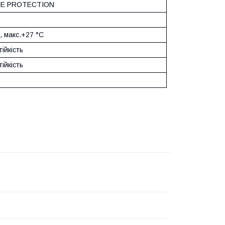
E PROTECTION
, макс.+27 °C
тійкість
тійкість