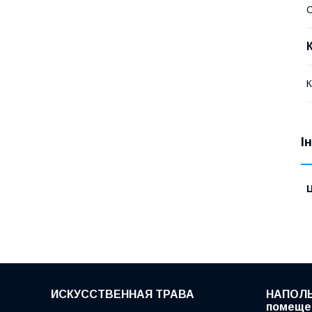
С
К
І
Ц
ИСКУССТВЕННАЯ ТРАВА
НАПОЛЬ
помеще