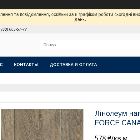
ення та повідомлення, оскільки за її графіком роботи сьогодні в
день.
 (63) 665-57-77
АС
КОНТАКТЫ
ДОСТАВКА И ОПЛАТА
Лінолеум на
FORCE CANA
578 ₴/кв.м