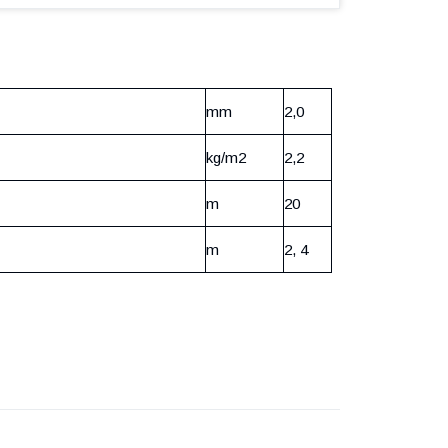
mm
2,0
kg/m2
2,2
m
20
m
2, 4