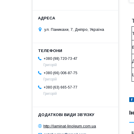
ул. Паникахи, 7, Дніпро, Україна
+380 (98) 720-73-47
Григорій
+380 (66) 006-87-75
Григорій
+380 (63) 665-57-77
Григорій
І
http://laminat-linoleum.com.ua
Ц