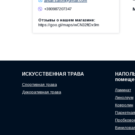
antall.salon@gmail.com
+380987207347
Отзывы о нашем магазине
https://goo.gl/maps/wCN32ftDx9m
ИСКУССТВЕННАЯ ТРАВА
НАПОЛЬ
помеще
Спортивная трава
Ламинат
Декоративная трава
Линолеум
Ковролин
Паркетная
Пробковое
Виниловая