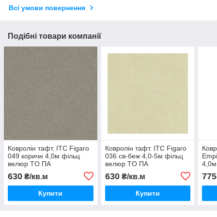
Всі умови повернення
Подібні товари компанії
Ковролін тафт. ITC Figaro
Ковролін тафт. ITC Figaro
Ковр
049 коричн 4,0м фільц
036 св-беж 4,0-5м фільц
Empi
велюр TO ПА
велюр TO ПА
4,0м
630
630
775
₴/кв.м
₴/кв.м
Купити
Купити