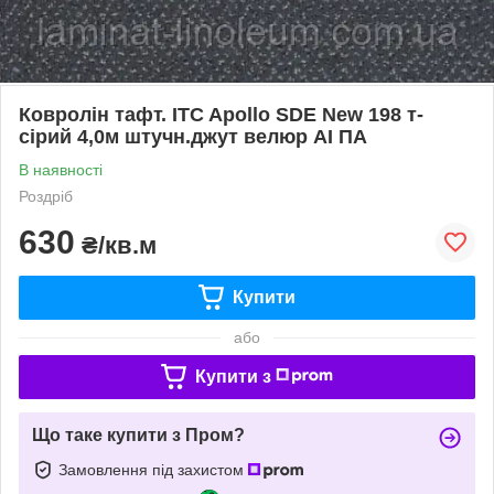
Ковролін тафт. ITC Apollo SDE New 198 т-
сірий 4,0м штучн.джут велюр AI ПА
В наявності
Роздріб
630
₴/кв.м
Купити
або
Купити з
Що таке купити з Пром?
Замовлення під захистом