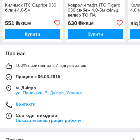
Килимок ITC Caprice 030
Ковролін тафт. ITC Figaro
Кили
білий 4,0-5м
036 св-беж 4,0-5м фільц
4,0 
велюр TO ПА
551
630
₴/кв.м
₴/кв.м
від
Купити
Купити
Про нас
100% позитивних з 7 відгуків за рік
Працює з 06.03.2015
м. Дніпро
ул. Паникахи, 7, Дніпро, Україна
Контакти
Сьогодні вихідний
Показати весь графік роботи
Про нас