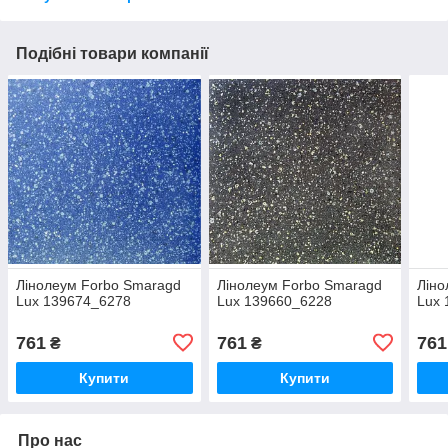
Подібні товари компанії
Лінолеум Forbo Smaragd
Лінолеум Forbo Smaragd
Ліно
Lux 139674_6278
Lux 139660_6228
Lux 
761
761
761
₴
₴
Купити
Купити
Про нас