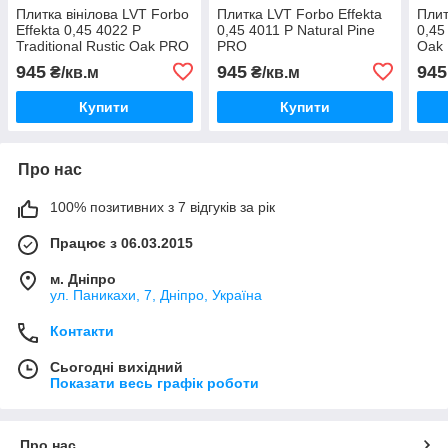
Плитка вінілова LVT Forbo
Плитка LVT Forbo Effekta
Плит
Effekta 0,45 4022 P
0,45 4011 P Natural Pine
0,45
Traditional Rustic Oak PRO
PRO
Oak
945
945
945
₴/кв.м
₴/кв.м
Купити
Купити
Про нас
100% позитивних з 7 відгуків за рік
Працює з 06.03.2015
м. Дніпро
ул. Паникахи, 7, Дніпро, Україна
Контакти
Сьогодні вихідний
Показати весь графік роботи
Про нас