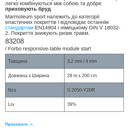
легко комбінуються між собою та добре
приховують бруд
.
Marmoleum sport належить до категорії
еластичних покриттів і відповідає останнім
стандартам
EN14904 і німецькому DIN V 18032-
2. Покриття знижують ризик травм.
83208
/ Forbo responsive-table module start
Товщина
3,2 mm / 4 mm
Довжина х Ширина
28 m x 200 cm
Ncs
S 2050-Y20R
Lrv
39%
Приховати