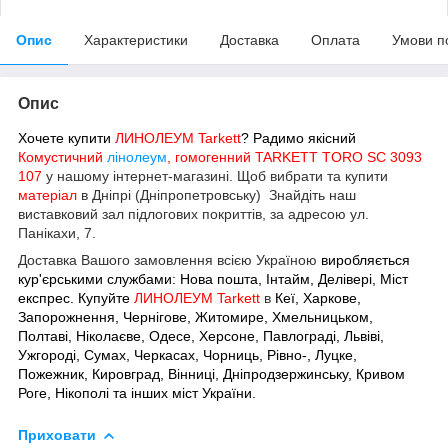
Опис
Характеристики
Доставка
Оплата
Умови п
Опис
Хочете купити
ЛИНОЛЕУМ Tarkett
? Радимо якісний
Комустичний
лінолеум
, гомогенний TARKETT TORO SC 3093
107
у нашому інтернет-магазині.
Щоб вибрати та купити
матеріал
в Дніпрі (Дніпропетровську) Знайдіть наш
виставковий зал підлогових покриттів, за адресою ул.
Панікахи, 7.
Доставка Вашого замовлення всією Україною
виробляється
кур'єрськими службами: Нова пошта, Інтайм, Делівері, Міст
експрес. Купуйте
ЛИНОЛЕУМ Tarkett
в
Кеї, Харкове,
Запорожнення, Чернігове, Житомире, Хмельницьком,
Полтаві, Ніколаєве, Одесе, Херсоне, Павлограді, Львіві,
Ужгороді, Сумах, Черкасах,
Чорниць, Рівно-, Луцке,
Пожежник, Кировград, Вінниці, Дніпродзержинську, Кривом
Роге, Нікополі та інших міст України.
Приховати