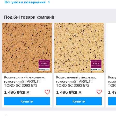
Всі умови повернення
Подібні товари компанії
Коммеричний лінолеум,
Комустичний лінолеум,
Кому
гомогенний TARKETT
гомогенний TARKETT
гом
TORO SC 3093 573
TORO SC 3093 572
TOR
1 496
1 496
1 4
₴/кв.м
₴/кв.м
Купити
Купити