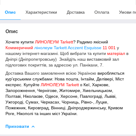
Опис
Характеристики
Доставка
Оплата
Умови п
Опис
Хочете купити
ЛИНОЛЕУМ Tarkett
? Радимо якісний
Коммеричний
лінолеум Tarkett Acczent Esquisse
11 001
у
нашому інтернет-магазині.
Щоб вибрати та купити
матеріал
в
Дніпрі (Дніпропетровську) Знайдіть наш виставковий зал
підлогових покриттів, за адресою ул. Панікахи, 7.
Доставка Вашого замовлення всією Україною
виробляється
кур'єрськими службами: Нова пошта, Інтайм, Делівері, Міст
експрес. Купуйте
ЛИНОЛЕУМ Tarkett
в
Кеї, Харкове,
Запорожнення, Чернігове, Житомире, Хмельницьком,
Полтаві, Ніколаєве, Одесе, Херсоне, Павлограді, Львіві,
Ужгороді, Сумах, Черкасах,
Чорниць, Рівно-, Луцке,
Пожежник, Кировград, Вінниці, Дніпродзержинську, Кривом
Роге, Нікополі та інших міст України.
Приховати