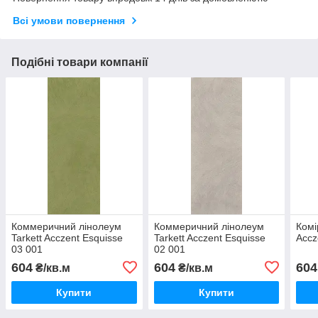
Всі умови повернення
Подібні товари компанії
Коммеричний лінолеум
Коммеричний лінолеум
Комі
Tarkett Acczent Esquisse
Tarkett Acczent Esquisse
Accz
03 001
02 001
604
604
604
₴/кв.м
₴/кв.м
Купити
Купити