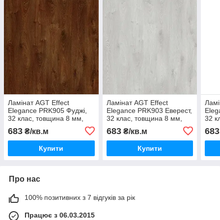
Ламінат AGT Effect
Ламінат AGT Effect
Ламі
Elegance PRK905 Фуджі,
Elegance PRK903 Еверест,
Eleg
32 клас, товщина 8 мм,
32 клас, товщина 8 мм,
32 к
фаска 4V
фаска 4V
фас
683
683
683
₴/кв.м
₴/кв.м
Купити
Купити
Про нас
100% позитивних з 7 відгуків за рік
Працює з 06.03.2015