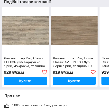
Подібні товари компанії
Ламінат Егер Pro, Classic
Ламінат Egger Pro, Home
Ламі
EPL036 Дуб Бардоліно
Classic 4V, EPL180 Дуб
Clas
сірий, 4V-фаска, товщина
Сорія сірий, товщина 10
Азгі
10 мм, клас 32
мм, клас 33
мм, 
929
919
919
₴/кв.м
₴/кв.м
Купити
Купити
Про нас
100% позитивних з 7 відгуків за рік