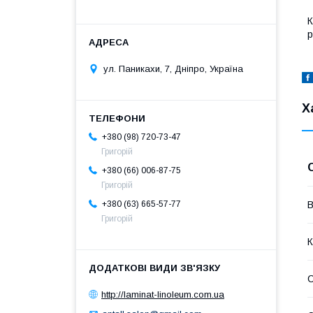
К
р
ул. Паникахи, 7, Дніпро, Україна
Х
+380 (98) 720-73-47
Григорій
+380 (66) 006-87-75
Григорій
В
+380 (63) 665-57-77
Григорій
К
С
http://laminat-linoleum.com.ua