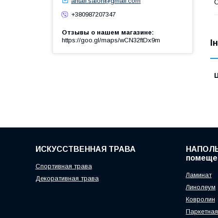
antall.salon@gmail.com
О
+380987207347
Отзывы о нашем магазине
https://goo.gl/maps/wCN32ftDx9m
І
Ц
ИСКУССТВЕННАЯ ТРАВА
НАПОЛЬ
помеще
Спортивная трава
Ламинат
Декоративная трава
Линолеум
Ковролин
Паркетная