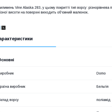
илимень Vine Alaska 283, у цьому покритті тип ворсу: різнорівнева
ізної висоти на поверхні виходить об'ємний малюнок.
арактеристики
Основні
иробник
Domo
раїна виробник
Бельгія
клад ворсу
поліамід