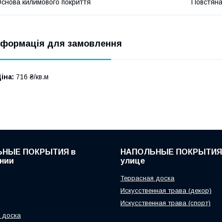
снова килимового покриття
Повстян
нформація для замовлення
іна:
716 ₴/кв.м
НЫЕ ПОКРЫТИЯ в
НАПОЛЬНЫЕ ПОКРЫТИЯ
нии
улице
Террасная доска
Искусственная трава (декор)
Искусственная трава (спорт)
 доска