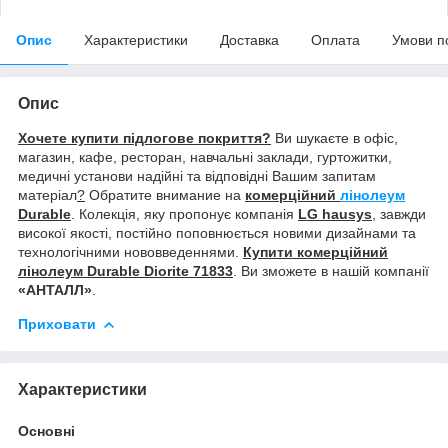
Опис
Характеристики
Доставка
Оплата
Умови п
Опис
Хочете купити підлогове покриття?
Ви шукаєте в офіс,
магазин, кафе, ресторан, навчальні заклади, гуртожитки,
медичні установи надійні та відповідні Вашим запитам
матеріал
?
Обратите внимание на
комерційний
лінолеум
Durable
. Колекція, яку пропонує компанія
LG hausys
, завжди
високої якості, постійно поповнюється новими дизайнами та
технологічними нововведеннями.
Купити комерційний
лінолеум Durable
Diorite 71833
. Ви зможете в нашій компанії
«АНТАЛЛ»
.
Приховати
Характеристики
Основні