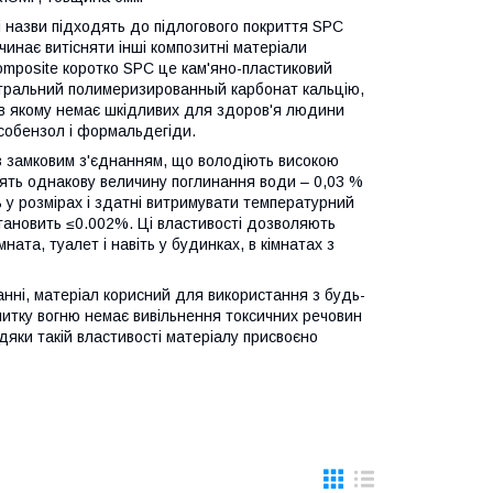
ці назви підходять до підлогового покриття SPC
чинає витісняти інші композитні матеріали
c Composite коротко SPC це кам'яно-пластиковий
ейтральний полимеризированный карбонат кальцію,
 в якому немає шкідливих для здоров'я людини
оксобензол і формальдегіди.
із замковим з'єднанням, що володіють високою
стять однакову величину поглинання води – 0,03 %
ь у розмірах і здатні витримувати температурний
тановить ≤0.002%. Ці властивості дозволяють
ната, туалет і навіть у будинках, в кімнатах з
ванні, матеріал корисний для використання з будь-
литку вогню немає вивільнення токсичних речовин
дяки такій властивості матеріалу присвоєно