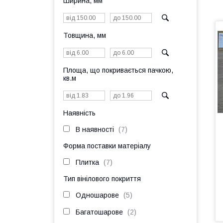
Ширина, мм
Товщина, мм
Площа, що покривається пачкою,
кв.м
Наявність
В наявності
7
Форма поставки матеріалу
Плитка
7
Тип вінілового покриття
Одношарове
5
Багатошарове
2