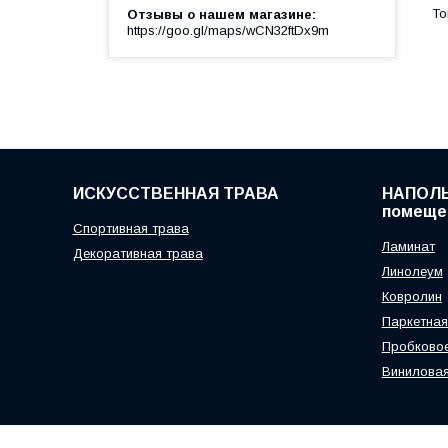
Отзывы о нашем магазине
https://goo.gl/maps/wCN32ftDx9m
ИСКУССТВЕННАЯ ТРАВА
НАПОЛЬ
помеще
Спортивная трава
Ламинат
Декоративная трава
Линолеум
Ковролин
Паркетная
Пробковое
Виниловая