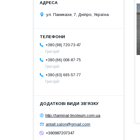
ул. Паникахи, 7, Дніпро, Україна
+380 (98) 720-73-47
Григорій
+380 (66) 006-87-75
Григорій
+380 (63) 665-57-77
Григорій
http://laminat-linoleum.com.ua
antall.salon@gmail.com
+380987207347