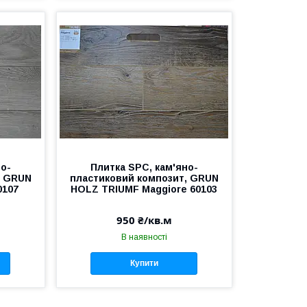
но-
Плитка SPC, кам'яно-
, GRUN
пластиковий композит, GRUN
0107
HOLZ TRIUMF Maggiore 60103
950 ₴/кв.м
В наявності
Купити