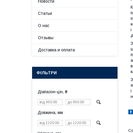
Новости
К
п
Статьи
п
к
О нас
і
д
Отзывы
З
щ
Доставка и оплата
п
а
в
к
ФІЛЬТРИ
З
я
і
Діапазон цін, ₴
н
Довжина, мм