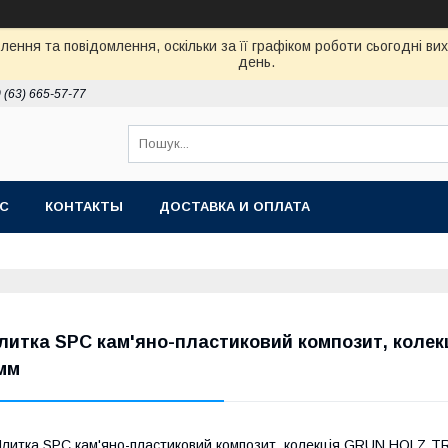
ення та повідомлення, оскільки за її графіком роботи сьогодні в
день.
 (63) 665-57-77
АС
КОНТАКТЫ
ДОСТАВКА И ОПЛАТА
литка SPC кам'яно-пластиковий композит, коле
мм
литка SPC кам'яно-пластиковий композит, колекція GRUN HOLZ T