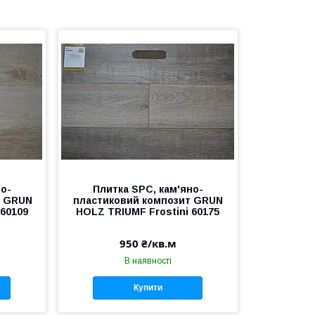
но-
Плитка SPC, кам'яно-
, GRUN
пластиковий композит GRUN
 60109
HOLZ TRIUMF Frostini 60175
950 ₴/кв.м
В наявності
Купити