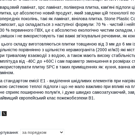
варцовий ламінат, spc ламінат, полімерна плитка, кам'яні підлоги 
литка, це абсолютно новий продукт, який завдяки цій технології по
опередніх поколінь, такі як ламінат, вінілова плитка. Stone Plasti
омпозит, що складається з наступної формули: 70 % - чистий і н
 30 % первинного ПВХ, це є абсолютно екологічно чистим складом,
омішок і не використовують такі важкі зв'язувальні речовини, як к
 цього складу виготовляються плитки товщиною від 3 мм до 6 мм 
ільністю порівнянно з щільністю керамограніта (2000 кг/м3) які мі
ри тривалому взаємодії з водою, а також мають високу стабільніст
мплітуда від -40C до +60С і сам параметр зменшення в розмірах с
икористовувати плитку SPC в таких приміщеннях як: кухня, ванна кім
аміном.
а стандартом емісії E1 - виділення шкідливих елементів при нагрі
кою системою теплої підлоги і що не мало важливо при впливі на п
 не сприяє поширенню полум'я, і дуже швидко самозатухаючий, зав
айвищий європейський клас пожежобезпеки В1.