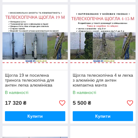
Щогла 19 м посилена
Щогла телескопічна 4 м легка
тринога телескопіча для
з алюмінію для антен
антен легка алюмінієва
компактна мачта
мачта
В наявності
В наявності
17 320
5 500
₴
₴
Купити
Купити