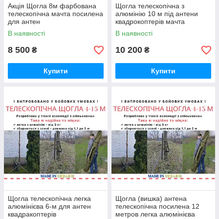
Акція Щогла 8м фарбована
Щогла телескопічна з
телескопічна мачта посилена
алюмінію 10 м під антени
для антен
квадрокоптерів мачта
В наявності
В наявності
8 500
10 200
₴
₴
Купити
Купити
Щогла телескопічна легка
Щогла (вишка) антена
алюмінієва 6-м для антен
телескопічна посилена 12
квадракоптерів
метров легка алюмінієва