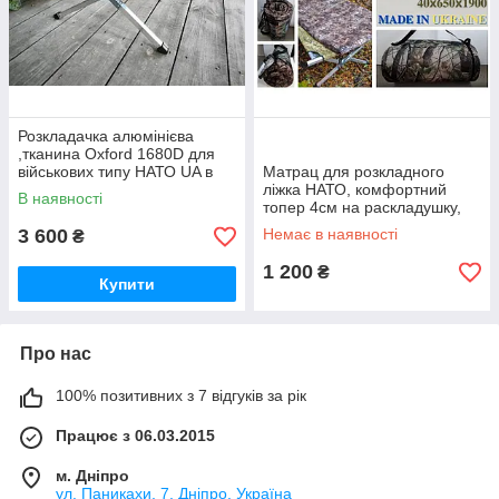
Розкладачка алюмінієва
,тканина Oxford 1680D для
військових типу НАТО UA в
Матрац для розкладного
чохлі
ліжка НАТО, комфортний
В наявності
топер 4см на раскладушку,
3 600
Немає в наявності
₴
1 200
₴
Купити
Про нас
100% позитивних з 7 відгуків за рік
Працює з 06.03.2015
м. Дніпро
ул. Паникахи, 7, Дніпро, Україна