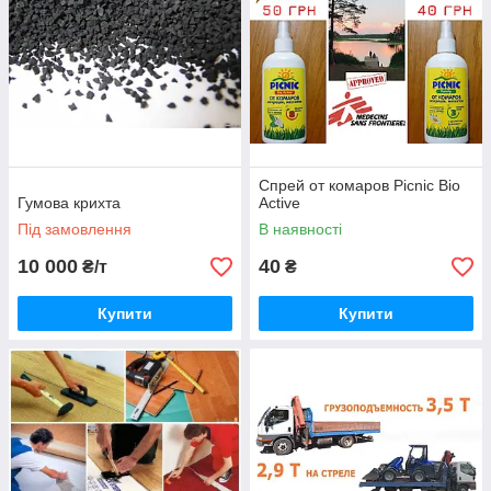
Спрей от комаров Picnic Bio
Гумова крихта
Active
Під замовлення
В наявності
10 000
40
₴/т
₴
Купити
Купити