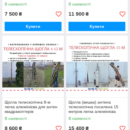
мачта
В наявності
В наявності
7 500
11 900
₴
₴
Купити
Купити
Щогла телескопічна 8-м
Щогла (вишка) антена
легка алюмінієва для антен
телескопічна посилена 15
квадракоптерів
метров легка алюмінієва
мачта
В наявності
В наявності
8 600
15 400
₴
₴