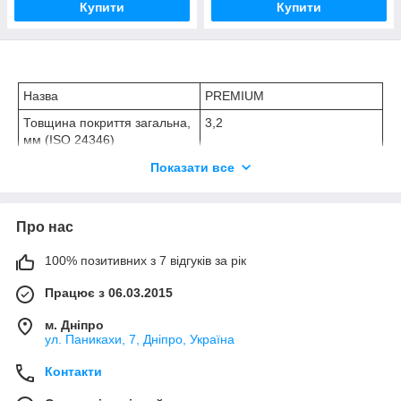
Купити
Купити
Назва
PREMIUM
Товщина покриття загальна,
3,2
мм (ISO 24346)
Товщина захисного шару,
0,3
Показати все
мм (ISO 24340)
Вага, кг/ м2 (ISO 23997)
2,3
Про нас
Намотування стандартного
2,5; 3; 3,5; 4
рулону, м. (ISO 24341)
100% позитивних з 7 відгуків за рік
Ширини в чинній колекції, м
28 (2,5;3;3,5 м), 25 (4м)
Працює з 06.03.2015
(ISO 24341)
Стираність (ISO 5470-1)
м. Дніпро
≤30
ул. Паникахи, 7, Дніпро, Україна
Абсолютна залишкова
≤ 1,0
деформація, мм (ISO 24343-
Контакти
1)