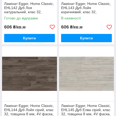
Ламінат Egger, Home Classic,
Ламінат Egger, Home Classic,
EHL142 Дуб Лоя
EHL143 Дуб Лойя
натуральний, клас 32,
коричневий, клас 32,
товщина 8 мм, 4V фаска,
товщина 8 мм, 4V фаска,
Готово до відправки
В наявності
Німеччина
Німеччина
606
606
₴/кв.м
₴/кв.м
Купити
Купити
Ламінат Egger, Home Classic,
Ламінат Egger, Home Classic,
EHL144 Дуб Лойя сірий, клас
EHL145 Дуб Елва сірий, клас
32, товщина 8 мм, 4V фаска,
32, товщина 8 мм, 4V фаска,