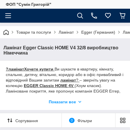
ФОП "Сумін Григорій"
Товари та послуги
Ламінат
Egger (Германия)
Лам
Ламінат Egger Classic HOME V4 32/8 виробництво
Німеччина
?
ламінат
Хочете купити
Ви шукаєте в квартиру, кімнату,
спальню, дитячу, вітальню, коридор або в офіс привабливий і
відповідний Вашим запитам
ламінат
?
– зверніть увагу на
колекцію
EGGER Classic HOME 4V
(Хоум класик).
Ламіноване покриття, яке пропонує компанія EGGER Еггер,
зроблені на заводах в Німеччині
, завжди високої якості,
Показати все
постійно поповнюється новими дизайнами і технологічними
нововведеннями.
Купити
колекцію
Classic HOME 4V
Ви
зможете у нашій компанії
«АНТАЛЛ»
. У нас на складі або під
замовлення такі дизайн:
EHL008 Вуд Дімас строкатий,
Сортування
0
Фільтри
EHL014 Дуб Куримо, EHL015 Дуб Тосколано світлий,
EHL016 Дуб Тосколано натуральний, EHL039 Дуб