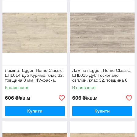
паркетний, EHL086 Дуб Лозанна натуральний, EHL098
Дуб Тосколано білий, EHL139 Дуб Рувьяно сірий, EHL141
Дуб Лойя світлий, EHL142 Дуб Лойя натуральний,
EHL143 Дуб Лойя коричневий, EHL144 Дуб Лойя сірий,
EHL145 Дуб Елва сірий, EHL146 Дуб Елва натуральний,
EHL148 Дуб Инувик.
Ламінат Egger, Home Classic,
Ламінат Egger, Home Classic,
EHL014 Дуб Куримо, клас 32,
EHL015 Дуб Тосколано
товщина 8 мм, 4V-фаска,
світлий, клас 32, товщина 8
Німеччина
мм, 4V фаска, Німеччина
В наявності
В наявності
606
606
₴/кв.м
₴/кв.м
Купити
Купити