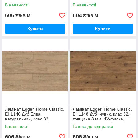
Німеччина
Німеччина
В наявності
В наявності
606
604
₴/кв.м
₴/кв.м
Купити
Купити
Ламінат Egger, Home Classic,
Ламінат Egger, Home Classic,
EHL146 Дуб Елва
EHL148 Дуб Інувик, клас 32,
натуральний, клас 32,
товщина 8 мм, 4V-фаска,
товщина 8 мм, 4V фаска,
Німеччина
В наявності
Готово до відправки
Німеччина
606
606
₴/кв.м
₴/кв.м