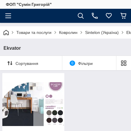
ФОП "Сумін Григорій"
Товари та послуги
Ковролин
Sintelon (Україна)
Ek
Ekvator
Сортування
0
Фільтри