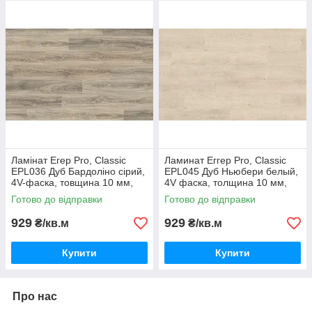
Дуб натуральний Веллі
Ламінат Егер Pro, Classic
Ламинат Еггер Pro, Classic
EPL036 Дуб Бардоліно сірий,
EPL045 Дуб Ньюбери белый,
4V-фаска, товщина 10 мм,
4V фаска, толщина 10 мм,
клас 32
класс 32
Готово до відправки
Готово до відправки
929
929
₴/кв.м
₴/кв.м
Купити
Купити
Про нас