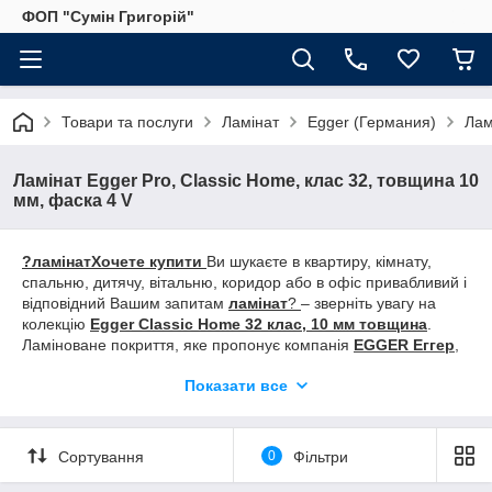
ФОП "Сумін Григорій"
Товари та послуги
Ламінат
Egger (Германия)
Лам
Ламінат Egger Pro, Classic Home, клас 32, товщина 10
мм, фаска 4 V
?
ламінат
Хочете купити
Ви шукаєте в квартиру, кімнату,
спальню, дитячу, вітальню, коридор або в офіс привабливий і
відповідний Вашим запитам
ламінат
?
– зверніть увагу на
колекцію
Egger Classic Home 32 клас, 10 мм товщина
.
Ламіноване покриття, яке пропонує компанія
EGGER Еггер
,
завжди високої якості, постійно поповнюється новими
Показати все
дизайнами і технологічними нововведеннями.
Купити
колекцію
Egger Classic Home 32 клас, 10 мм товщина,
Ви
зможете у нашій компанії
«АНТАЛЛ»
. У нас на складі або під
замовлення такі дизайни:
EPL019 Дуб паркетний темний,
Сортування
0
Фільтри
EPL028 Сосна Инвери біла, EPL036 Дуб Бардоліно сірий,
EPL045 Дуб Ньюбері білий, EPL131 Дуб Пуната, EPL159